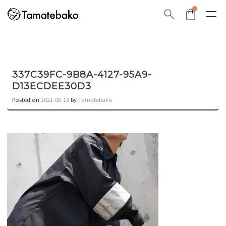
337C39FC-9B8A-4127-95A9-
D13ECDEE30D3
Posted on
2021-06-18
by
Tamatebako