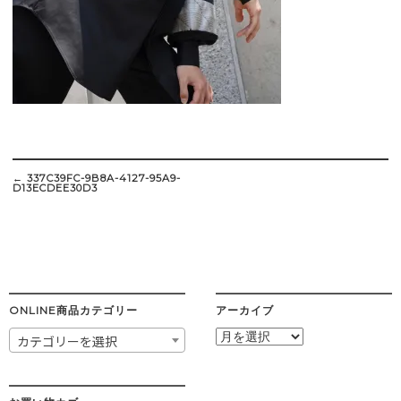
Post
navigation
←
337C39FC-9B8A-4127-95A9-
D13ECDEE30D3
ONLINE商品カテゴリー
アーカイブ
ア
カテゴリーを選択
ー
カ
イ