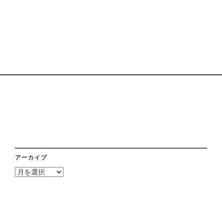
アーカイブ
ア
ー
カ
イ
ブ