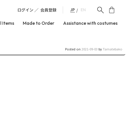
ログイン
会員登録
JP
EN
l Items
Made to Order
Assistance with costumes
Posted on
2021-09-03
by
Tamatebako