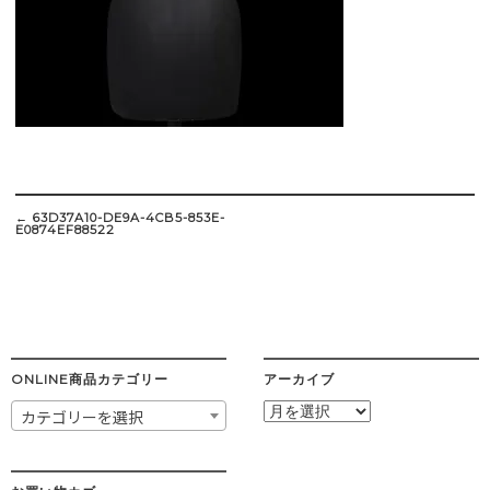
Post
navigation
←
63D37A10-DE9A-4CB5-853E-
E0874EF88522
ONLINE商品カテゴリー
アーカイブ
ア
カテゴリーを選択
ー
カ
イ