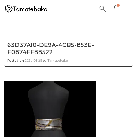
63D37A10-DE9A-4CB5-853E-
E0874EF88522
Posted on
2021-04-28
by
Tamatebako