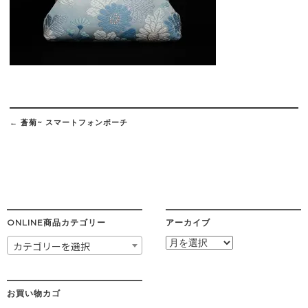
Post
navigation
←
蒼菊~ スマートフォンポーチ
ONLINE商品カテゴリー
アーカイブ
ア
カテゴリーを選択
ー
カ
イ
ブ
お買い物カゴ