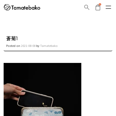
蒼菊1
Posted on
2021-08-08
by
Tamatebako