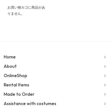
お買い物カゴに商品があ
りません。
Home
About
OnlineShop
Rental Items
Made to Order
Assistance with costumes