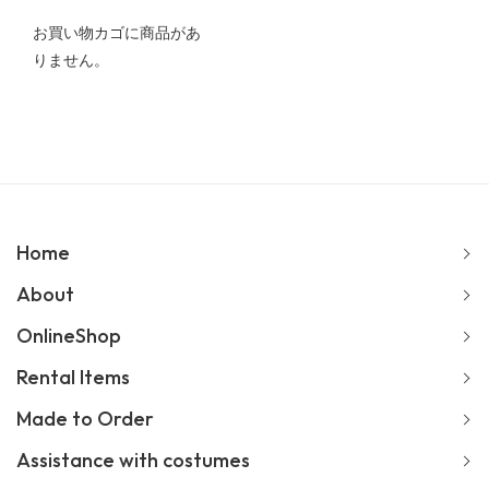
お買い物カゴに商品があ
りません。
Home
About
OnlineShop
Rental Items
Made to Order
Assistance with costumes