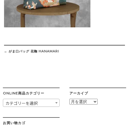
Post
navigation
←
がま口バッグ 花鞠 HANAMARI
ONLINE商品カテゴリー
アーカイブ
ア
カテゴリーを選択
ー
カ
イ
ブ
お買い物カゴ