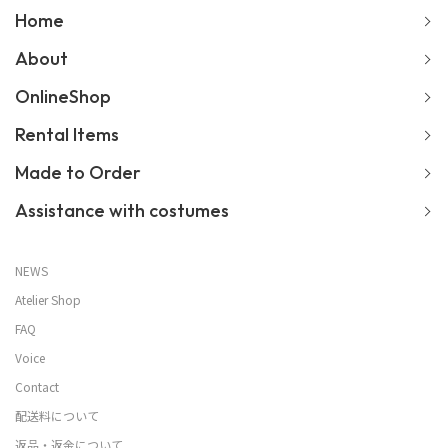
Home
About
OnlineShop
Rental Items
Made to Order
Assistance with costumes
NEWS
Atelier Shop
FAQ
Voice
Contact
配送料について
返品・返金について