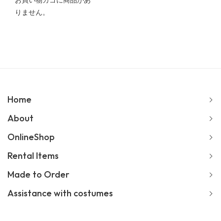
お買い物カゴに商品があ
りません。
Home
About
OnlineShop
Rental Items
Made to Order
Assistance with costumes