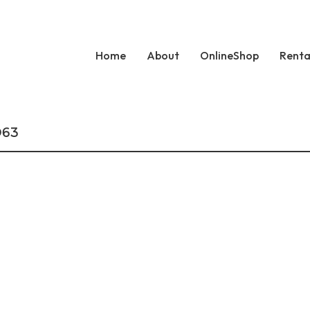
Home
About
OnlineShop
Renta
D63