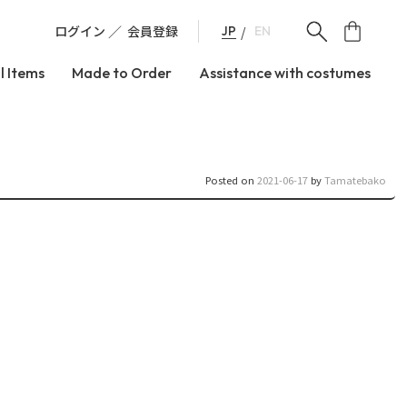
ログイン
会員登録
JP
EN
l Items
Made to Order
Assistance with costumes
Posted on
2021-06-17
by
Tamatebako