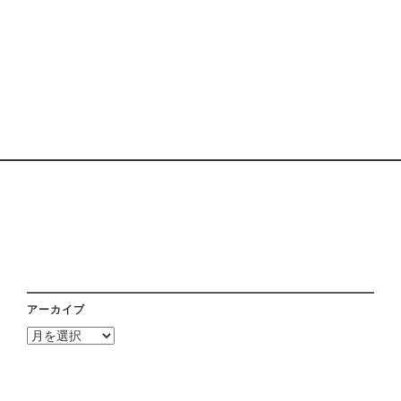
アーカイブ
ア
ー
カ
イ