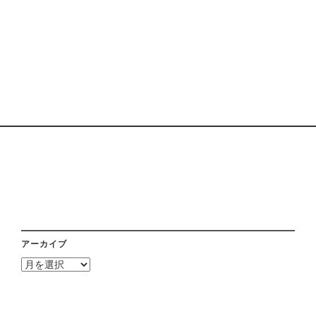
アーカイブ
ア
ー
カ
イ