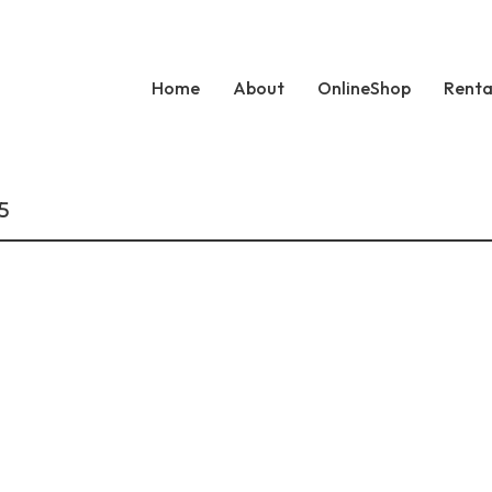
Home
About
OnlineShop
Renta
5