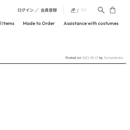
ログイン
会員登録
JP
EN
l Items
Made to Order
Assistance with costumes
Posted on
2021-06-17
by
Tamatebako