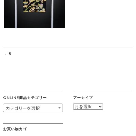
Post
navigation
←
6
ONLINE商品カテゴリー
アーカイブ
ア
カテゴリーを選択
ー
カ
イ
ブ
お買い物カゴ