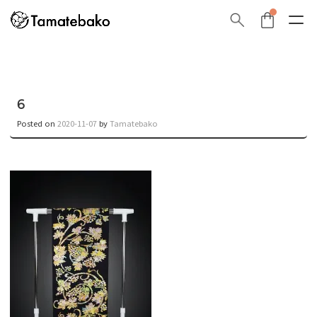
6
Posted on
2020-11-07
by
Tamatebako