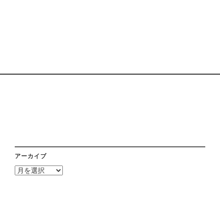
アーカイブ
ア
ー
カ
イ
ブ