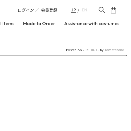
ログイン
会員登録
JP
EN
l Items
Made to Order
Assistance with costumes
Posted on
2021-04-15
by
Tamatebako