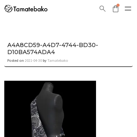
A4A8CD59-A4D7-4744-BD30-
D10BA574ADA4
Posted on
2021-04-30
by
Tamatebako