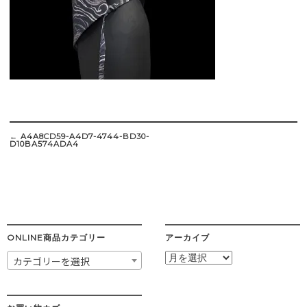
Post
navigation
←
A4A8CD59-A4D7-4744-BD30-
D10BA574ADA4
ONLINE商品カテゴリー
アーカイブ
ア
カテゴリーを選択
ー
カ
イ