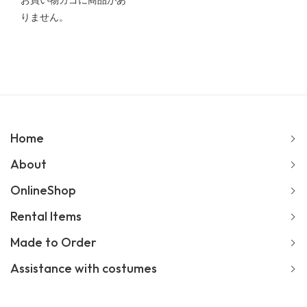
お買い物カゴに商品があ
りません。
Home
About
OnlineShop
Rental Items
Made to Order
Assistance with costumes