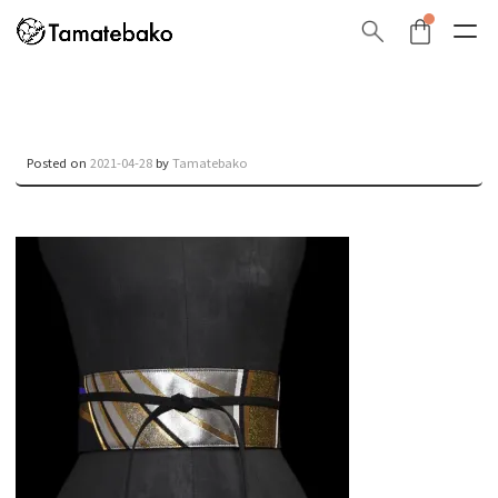
Posted on
2021-04-28
by
Tamatebako