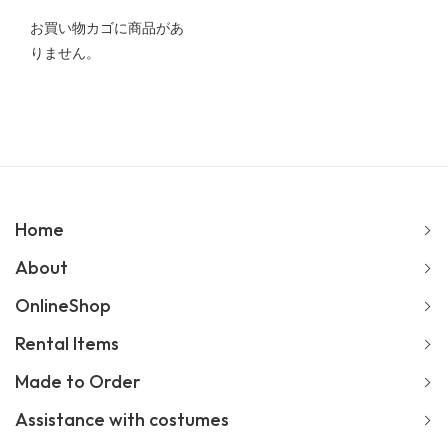
お買い物カゴに商品があ
りません。
Home
About
OnlineShop
Rental Items
Made to Order
Assistance with costumes