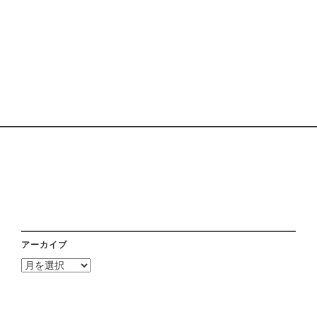
アーカイブ
ア
ー
カ
イ