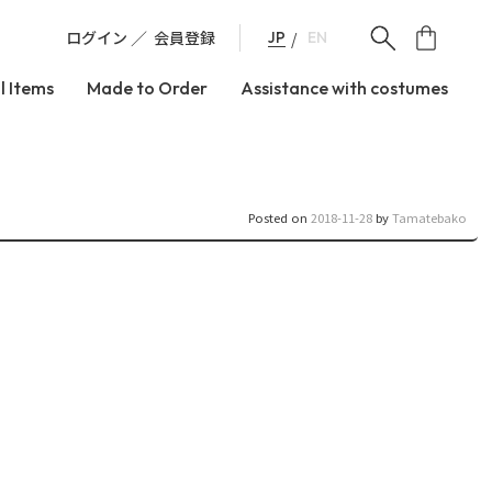
ログイン
会員登録
JP
EN
l Items
Made to Order
Assistance with costumes
Posted on
2018-11-28
by
Tamatebako