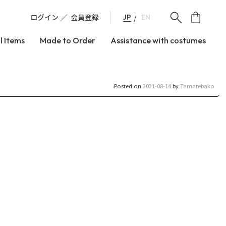
ログイン
会員登録
JP
EN
l Items
Made to Order
Assistance with costumes
Posted on
2021-08-14
by
Tamatebako