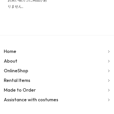
お買い物カゴに商品があ
りません。
Home
About
OnlineShop
Rental Items
Made to Order
Assistance with costumes