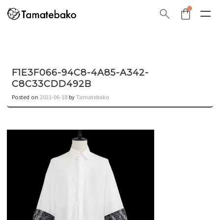
F1E3F066-94C8-4A85-A342-
C8C33CDD492B
Posted on
2021-06-18
by
Tamatebako