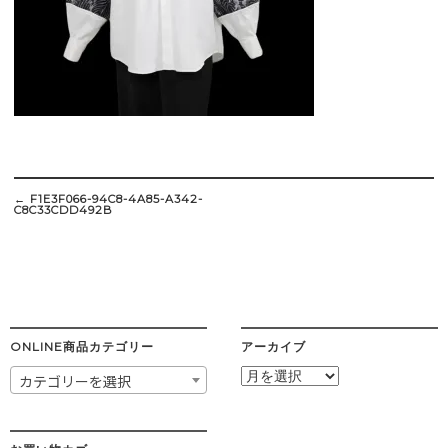
Post
navigation
←
F1E3F066-94C8-4A85-A342-
C8C33CDD492B
ONLINE商品カテゴリー
アーカイブ
ア
カテゴリーを選択
ー
カ
イ