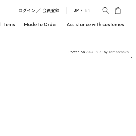
ログイン
会員登録
JP
EN
l Items
Made to Order
Assistance with costumes
Posted on
2024-09-27
by
Tamatebako