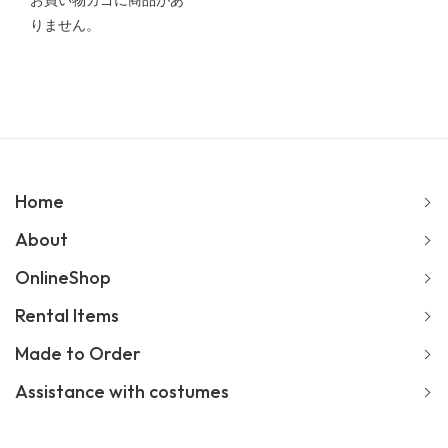
お買い物カゴに商品があ
りません。
Home
About
OnlineShop
Rental Items
Made to Order
Assistance with costumes