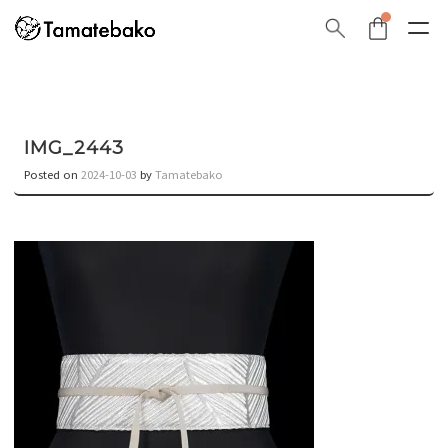
IMG_2443
Posted on
2024-10-03
by
Tamatebako