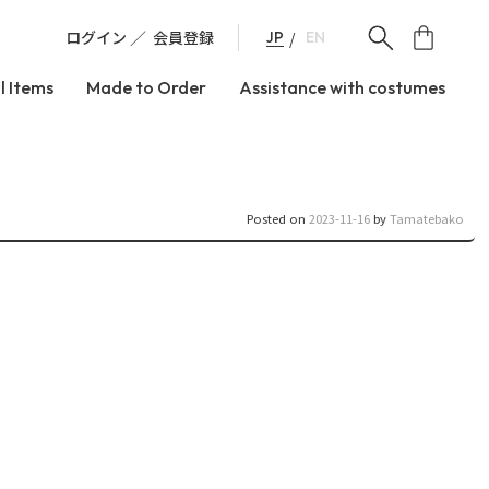
ログイン
会員登録
JP
EN
l Items
Made to Order
Assistance with costumes
Posted on
2023-11-16
by
Tamatebako