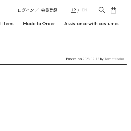
ログイン
会員登録
JP
EN
l Items
Made to Order
Assistance with costumes
Posted on
2023-12-18
by
Tamatebako