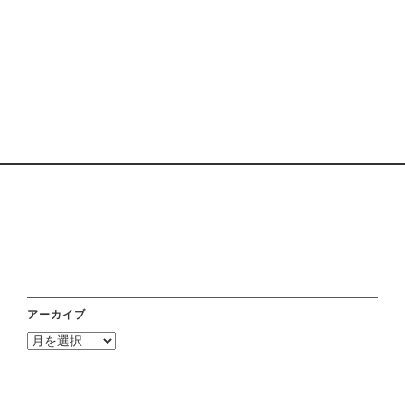
アーカイブ
ア
ー
カ
イ