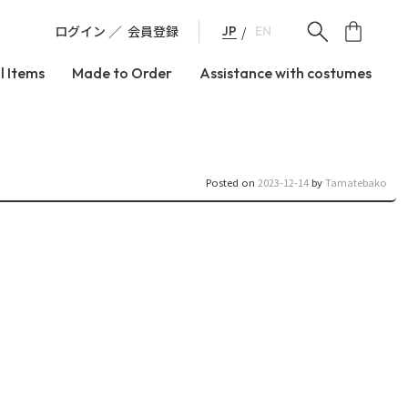
ログイン
会員登録
JP
EN
l Items
Made to Order
Assistance with costumes
Posted on
2023-12-14
by
Tamatebako