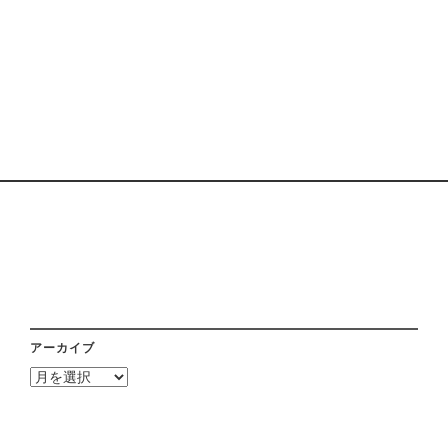
アーカイブ
ア
ー
カ
イ