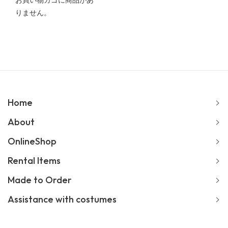
お買い物カゴに商品があ
りません。
Home
About
OnlineShop
Rental Items
Made to Order
Assistance with costumes