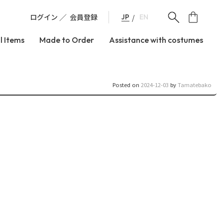
ログイン
会員登録
JP
EN
l Items
Made to Order
Assistance with costumes
Posted on
2024-12-03
by
Tamatebako