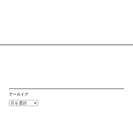
アーカイブ
ア
ー
カ
イ
ブ