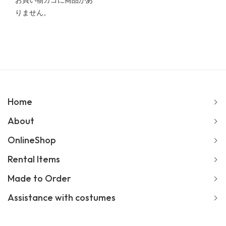
お買い物カゴに商品があ
りません。
Home
About
OnlineShop
Rental Items
Made to Order
Assistance with costumes