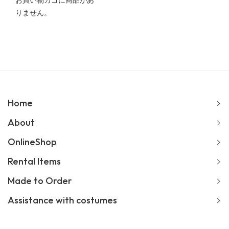
お買い物カゴに商品があ
りません。
Home
About
OnlineShop
Rental Items
Made to Order
Assistance with costumes