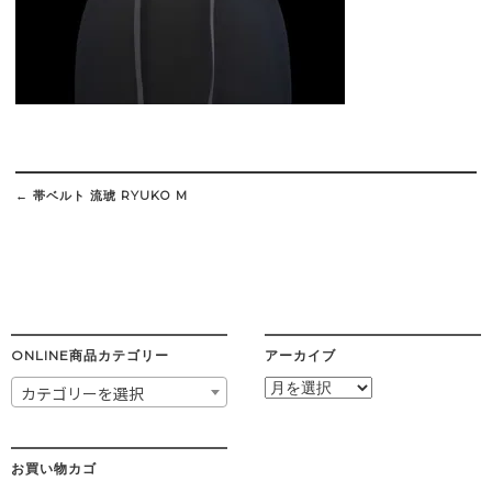
Post
navigation
←
帯ベルト 流琥 RYUKO M
ONLINE商品カテゴリー
アーカイブ
ア
カテゴリーを選択
ー
カ
イ
ブ
お買い物カゴ