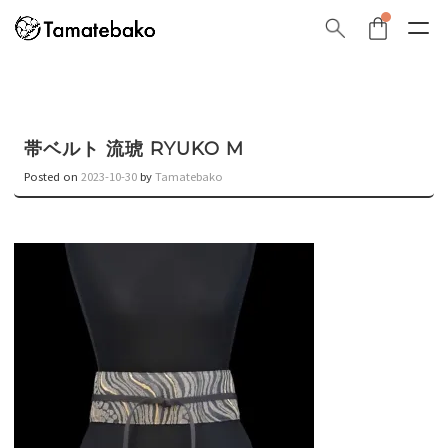
帯ベルト 流琥 RYUKO M
Posted on
2023-10-30
by
Tamatebako