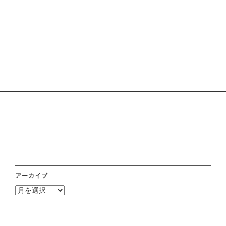
アーカイブ
ア
ー
カ
イ