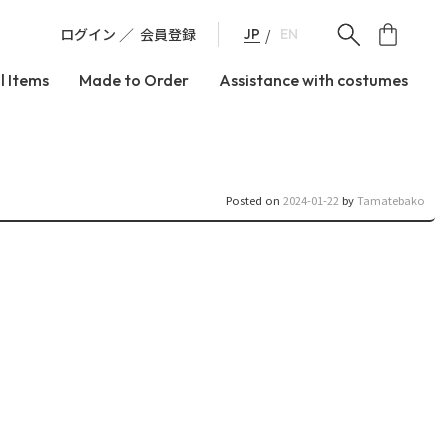
ログイン
会員登録
JP
EN
l Items
Made to Order
Assistance with costumes
Posted on
2024-01-22
by
Tamatebako