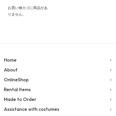
お買い物カゴに商品があ
りません。
Home
About
OnlineShop
Rental Items
Made to Order
Assistance with costumes