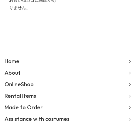
お買い物カゴに商品があ
りません。
Home
About
OnlineShop
Rental Items
Made to Order
Assistance with costumes