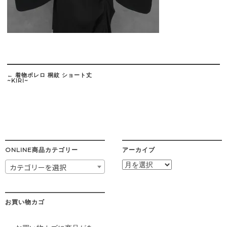
Post
navigation
←
着物ボレロ 桐紋 ショート丈
~KIRI~
ONLINE商品カテゴリー
アーカイブ
ア
カテゴリーを選択
ー
カ
イ
ブ
お買い物カゴ