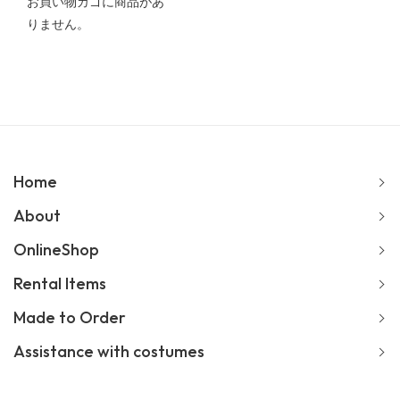
お買い物カゴに商品があ
りません。
Home
About
OnlineShop
Rental Items
Made to Order
Assistance with costumes