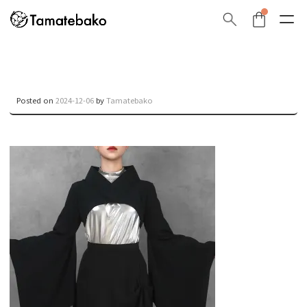
Posted on
2024-12-06
by
Tamatebako