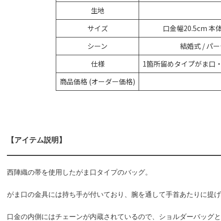
生地
サイズ
口金幅20.5cm 本
シーン
結婚式 / パーテ
仕様
1箇所留めタイプがま口
商品価格 (オーダー価格)
【アイテム説明】
西陣織の帯を使用したがま口タイプのバッグ。
がま口の金具には持ち手が付いており、腕を通して手首あたりに提げ
口金の内側にはチェーンが内蔵されているので、ショルダーバッグと