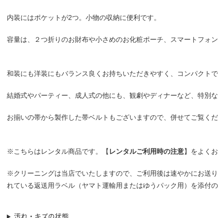
内装にはポケットが2つ。小物の収納に便利です。
容量は、２つ折りのお財布や小さめのお化粧ポーチ、スマートフォン
和装にも洋装にもバランス良くお持ちいただきやすく、コンパクトで
結婚式やパーティー、成人式の他にも、観劇やディナーなど、特別な
お揃いの帯から製作した帯ベルトもございますので、併せてご覧くだ
※こちらはレンタル商品です。【
レンタルご利用時の注意
】をよくお
※クリーニングは当店でいたしますので、ご利用後は速やかにお送り
れている返送用ラベル（ヤマト運輸用またはゆうパック用）を添付の
汚れ・キズの状態