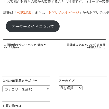
※お客様がお持ちの帯から製作することも可能です。（オーダー製作費：￥
詳細は「
公式LINE
」または「
お問い合わせページ
」からお問い合わ
オーダーメイドについて
Post
navigation
←
西陣織ラウンドバッグ 輝来々
西陣織スクエアバッグ 吉良律
~KIRARA~
~KIRARI~
→
ONLINE商品カテゴリー
アーカイブ
ア
カテゴリーを選択
ー
カ
イ
ブ
お買い物カゴ