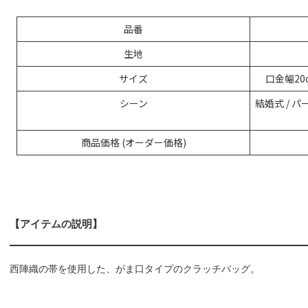
品番
生地
サイズ
口金幅20cm
シーン
結婚式 / パーテ
商品価格 (オーダー価格)
【アイテムの説明】
西陣織の帯を使用した、がま口タイプのクラッチバッグ。