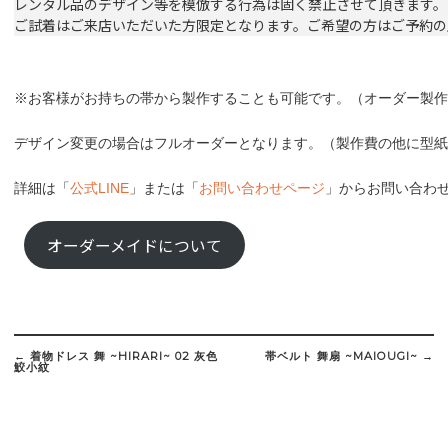
レンタル品のデザイン等を模倣する行為は固く禁止させて頂きます。
ご試着はご来店いただいた方限定となります。ご希望の方はご予約の
※お客様がお持ちの帯から製作することも可能です。（オーダー製作費：￥
デザイン変更の場合はフルオーダーとなります。（製作費の他に型紙
詳細は「
公式LINE
」または「
お問い合わせページ
」からお問い合わ
オーダーメイドについて
Post
navigation
←
着物ドレス 舞 ~HIRARI~ 02 灰色
帯ベルト 舞扇 ~MAIOUGI~
→
鮫小紋