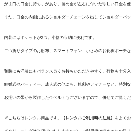
がま口の口金に持ち手があり、留め金が左右に付いた珍しい口金を使
また、口金の内側にあるショルダーチェーンを出してショルダーバッ
内装にはポケットが2つ。小物の収納に便利です。
二つ折りタイプのお財布、スマートフォン、小さめのお化粧ポーチな
和装にも洋装にもバランス良くお持ちいただきやすく、荷物も十分
結婚式やパーティー、成人式の他にも、観劇やディナーなど、特別な
お揃いの帯から製作した帯ベルトもございますので、併せてご覧くだ
※こちらはレンタル商品です。【
レンタルご利用時の注意
】をよくお