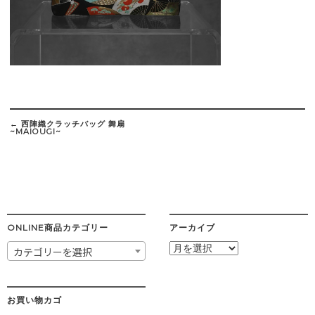
Post
navigation
←
西陣織クラッチバッグ 舞扇
~MAIOUGI~
ONLINE商品カテゴリー
アーカイブ
ア
カテゴリーを選択
ー
カ
イ
ブ
お買い物カゴ